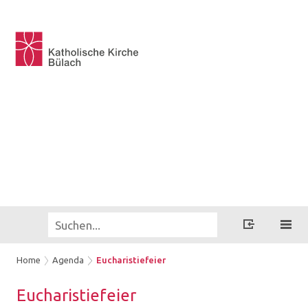
Home
Agenda
Eucharistiefeier
Eu­cha­ris­tie­fei­er