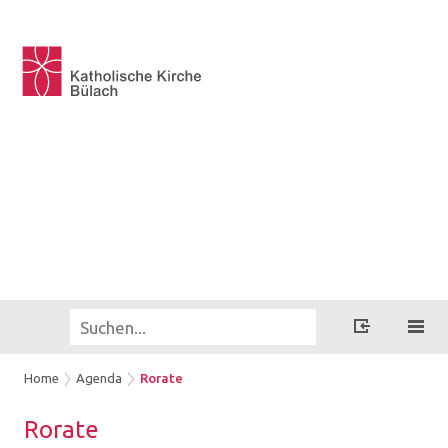
Home
Agenda
Rorate
Rora­te