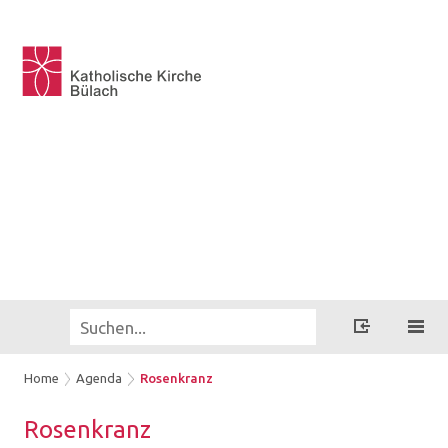
Home
Agenda
Rosenkranz
Ro­sen­kranz